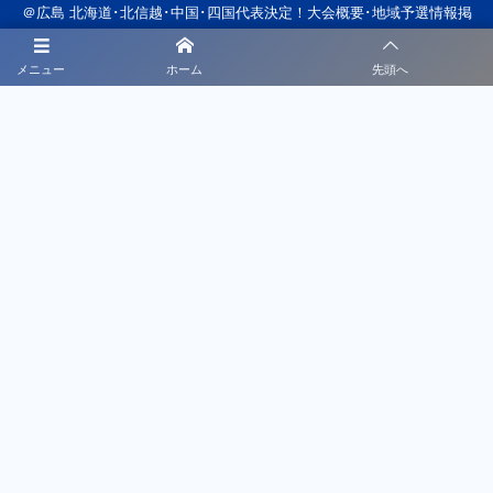
＠広島 北海道･北信越･中国･四国代表決定！大会概要･地域予選情報掲
載！8/18～8/23開催！
速報！2026年度 第47回北信越中学総体サッカー競技（富山県開催）優勝
メニュー
ホーム
先頭へ
は上松･南木曽中学校！FC内野とともに全国大会へ！
スクールについて
スケジュール
申し込み
募集要項
チームについて
スポンサー募集
お問い合わせ