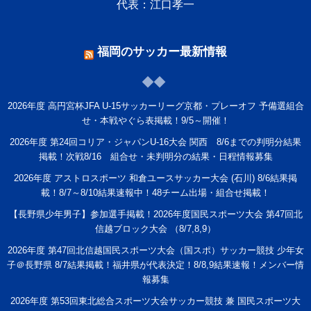
代表：江口孝一
福岡のサッカー最新情報
2026年度 高円宮杯JFA U-15サッカーリーグ京都・プレーオフ 予備選組合
せ・本戦やぐら表掲載！9/5～開催！
2026年度 第24回コリア・ジャパンU-16大会 関西 8/6までの判明分結果
掲載！次戦8/16 組合せ・未判明分の結果・日程情報募集
2026年度 アストロスポーツ 和倉ユースサッカー大会 (石川) 8/6結果掲
載！8/7～8/10結果速報中！48チーム出場・組合せ掲載！
【長野県少年男子】参加選手掲載！2026年度国民スポーツ大会 第47回北
信越ブロック大会 （8/7,8,9）
2026年度 第47回北信越国民スポーツ大会（国スポ）サッカー競技 少年女
子＠長野県 8/7結果掲載！福井県が代表決定！8/8,9結果速報！メンバー情
報募集
2026年度 第53回東北総合スポーツ大会サッカー競技 兼 国民スポーツ大