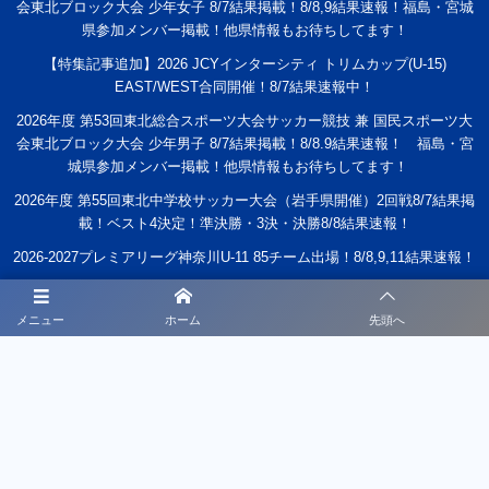
会東北ブロック大会 少年女子 8/7結果掲載！8/8,9結果速報！福島・宮城
県参加メンバー掲載！他県情報もお待ちしてます！
【特集記事追加】2026 JCYインターシティ トリムカップ(U-15)
EAST/WEST合同開催！8/7結果速報中！
2026年度 第53回東北総合スポーツ大会サッカー競技 兼 国民スポーツ大
会東北ブロック大会 少年男子 8/7結果掲載！8/8.9結果速報！ 福島・宮
城県参加メンバー掲載！他県情報もお待ちしてます！
2026年度 第55回東北中学校サッカー大会（岩手県開催）2回戦8/7結果掲
載！ベスト4決定！準決勝・3決・決勝8/8結果速報！
2026-2027プレミアリーグ神奈川U-11 85チーム出場！8/8,9,11結果速報！
メニュー
ホーム
先頭へ
スクールについて
スケジュール
申し込み