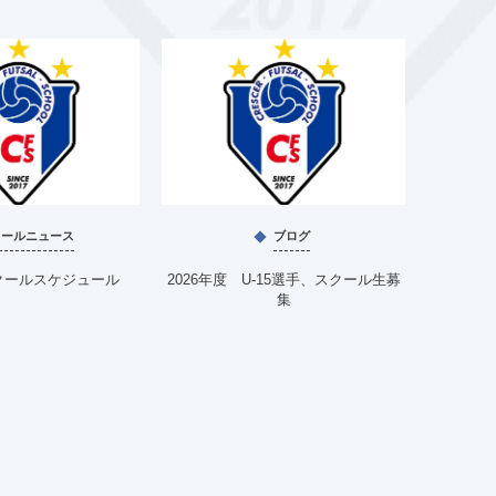
クールニュース
ブログ
クールスケジュール
2026年度 U-15選手、スクール生募
4月、
集