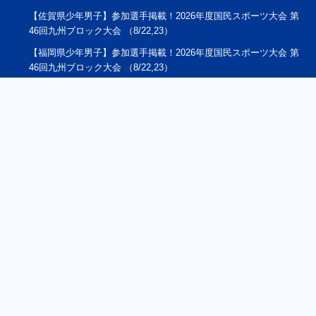
【佐賀県少年男子】参加選手掲載！2026年度国民スポーツ大会 第
46回九州ブロック大会 （8/22,23）
【福岡県少年男子】参加選手掲載！2026年度国民スポーツ大会 第
46回九州ブロック大会 （8/22,23）
2026年度 第14回 白井市長杯U-16親善サッカー大会（千葉）予選
リーグ8/5判明結果掲載！8/6結果速報！
2026年度 第57回九州中学校サッカー競技大会（大分県開催） 1回
戦8/6結果速報！
2026年度 第55回東北中学校サッカー大会（岩手県開催）結果速
報！8/6,7,8
【特集記事追加】2026年度 第41回日本クラブユースサッカー選手
権（U-15）大会 全国大会＠北海道 9地域代表48チーム出場、組合
せ掲載！ 8/14～8/24開催！地域予選情報も掲載！