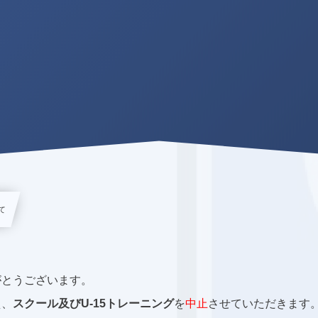
て
がとうございます。
え、
スクール及びU-15トレーニング
を
中止
させていただきます