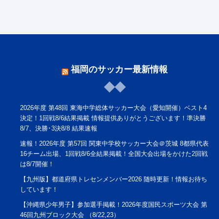
福岡のサッカー最新情報
2026年度 第48回 東海中学総体サッカー大会（愛知開催）ベスト4
決定！1回戦8/6結果掲載 情報提供ありがとうございます！準決勝
8/7、決勝･3決8/8 結果速報
速報！2026年度 第57回 関東中学校サッカー大会＠茨城 8都県代表
16チーム出場、1回戦8/6全結果掲載！全国大会出場をかけた2回戦
は8/7開催！
【九州版】都道府県トレセンメンバー2026 随時更新！情報お待ち
しています！
【沖縄県少年男子】参加選手掲載！2026年度国民スポーツ大会 第
46回九州ブロック大会 （8/22,23）