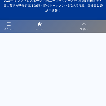
2026年度 アストロスポーツ 和倉ユースサッカー大会 (石川) 前橋育英と
日大藤沢が決勝進出！決勝・順位トーナメント8/9結果掲載！最終日8/10
結果速報！
メニュー
ホーム
先頭へ
スクールについて
スケジュール
申し込み
募集要項
チームについて
スポンサー募集
お問い合わせ