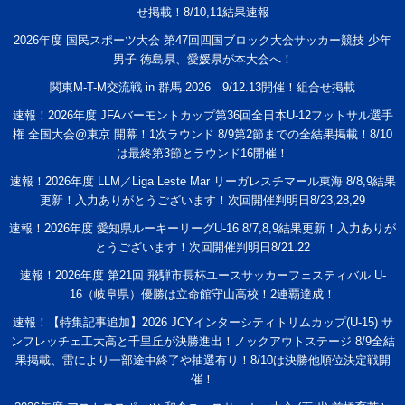
せ掲載！8/10,11結果速報
2026年度 国民スポーツ大会 第47回四国ブロック大会サッカー競技 少年
男子 徳島県、愛媛県が本大会へ！
関東M-T-M交流戦 in 群馬 2026 9/12.13開催！組合せ掲載
速報！2026年度 JFAバーモントカップ第36回全日本U-12フットサル選手
権 全国大会@東京 開幕！1次ラウンド 8/9第2節までの全結果掲載！8/10
は最終第3節とラウンド16開催！
速報！2026年度 LLM／Liga Leste Mar リーガレスチマール東海 8/8,9結果
更新！入力ありがとうございます！次回開催判明日8/23,28,29
速報！2026年度 愛知県ルーキーリーグU-16 8/7,8,9結果更新！入力ありが
とうございます！次回開催判明日8/21.22
速報！2026年度 第21回 飛騨市長杯ユースサッカーフェスティバル U-
16（岐阜県）優勝は立命館守山高校！2連覇達成！
速報！【特集記事追加】2026 JCYインターシティトリムカップ(U-15) サ
ンフレッチェ工大高と千里丘が決勝進出！ノックアウトステージ 8/9全結
果掲載、雷により一部途中終了や抽選有り！8/10は決勝他順位決定戦開
催！