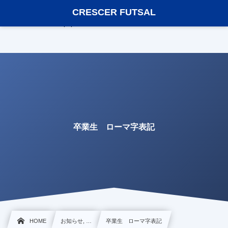
Warning
: Undefined array key "edit_link" in
CRESCER FUTSAL
/home/greencard20/crescerfutsal.net/public_html/wp-content/themes/dp-
infinitii/mobile/header.php
on line
368
卒業生 ローマ字表記
HOME
お知らせ, …
卒業生 ローマ字表記