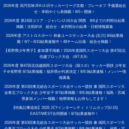
2026年度 高円宮杯JFA U-15サッカーリーグ京都・プレーオフ 予備選組合
せ・本戦やぐら表掲載！9/5～開催！
2026年度 第24回コリア・ジャパンU-16大会 関西 8/6までの判明分結果
掲載！次戦8/16 組合せ・未判明分の結果・日程情報募集
2026年度 アストロスポーツ 和倉ユースサッカー大会 (石川) 8/6結果掲
載！8/7～8/10結果速報中！48チーム出場・組合せ掲載！
【長野県少年男子】参加選手掲載！2026年度国民スポーツ大会 第47回北
信越ブロック大会 （8/7,8,9）
2026年度 第47回北信越国民スポーツ大会（国スポ）サッカー競技 少年女
子＠長野県 8/7結果掲載！福井県が代表決定！8/8,9結果速報！メンバー情
報募集
2026年度 第53回東北総合スポーツ大会サッカー競技 兼 国民スポーツ大
会東北ブロック大会 少年女子 8/7結果掲載！8/8,9結果速報！福島・宮城
県参加メンバー掲載！他県情報もお待ちしてます！
【特集記事追加】2026 JCYインターシティ トリムカップ(U-15)
EAST/WEST合同開催！8/7結果速報中！
2026年度 第53回東北総合スポーツ大会サッカー競技 兼 国民スポーツ大
会東北ブロック大会 少年男子 8/7結果掲載！8/8.9結果速報！ 福島・宮