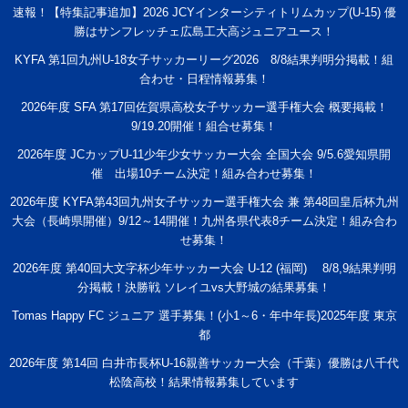
速報！【特集記事追加】2026 JCYインターシティトリムカップ(U-15) 優
勝はサンフレッチェ広島工大高ジュニアユース！
KYFA 第1回九州U-18女子サッカーリーグ2026 8/8結果判明分掲載！組
合わせ・日程情報募集！
2026年度 SFA 第17回佐賀県高校女子サッカー選手権大会 概要掲載！
9/19.20開催！組合せ募集！
2026年度 JCカップU-11少年少女サッカー大会 全国大会 9/5.6愛知県開
催 出場10チーム決定！組み合わせ募集！
2026年度 KYFA第43回九州女子サッカー選手権大会 兼 第48回皇后杯九州
大会（長崎県開催）9/12～14開催！九州各県代表8チーム決定！組み合わ
せ募集！
2026年度 第40回大文字杯少年サッカー大会 U-12 (福岡) 8/8,9結果判明
分掲載！決勝戦 ソレイユvs大野城の結果募集！
Tomas Happy FC ジュニア 選手募集！(小1～6・年中年長)2025年度 東京
都
2026年度 第14回 白井市長杯U-16親善サッカー大会（千葉）優勝は八千代
松陰高校！結果情報募集しています