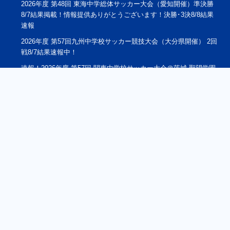
2026年度 第48回 東海中学総体サッカー大会（愛知開催）準決勝
8/7結果掲載！情報提供ありがとうございます！決勝･3決8/8結果
速報
2026年度 第57回九州中学校サッカー競技大会（大分県開催） 2回
戦8/7結果速報中！
速報！2026年度 第57回 関東中学校サッカー大会＠茨城 聖望学園
中･市川三中･修徳中･南浦和中が全国大会＆ベスト4進出！2回戦
8/7全結果掲載！準決勝･第5代表決定戦は8/8開催！！
2026年度 JCカップU-11少年少女サッカー大会 全国大会 8/8中国
地区開催！新たに東海、沖縄地区代表掲載！地区予選大会結果情
報募集！9/5.6愛知県開催
2026夏休みCHALLENGE CUP U-12＠群馬 7都県代表27チーム出
場！組合せ掲載！8/8～10開催！
2026 SAITAMA LIGA TOTALUP NEXT GENERATION CUP(U-
15・U-16) 埼玉 8/6結果掲載！8/7順位リーグ結果速報！