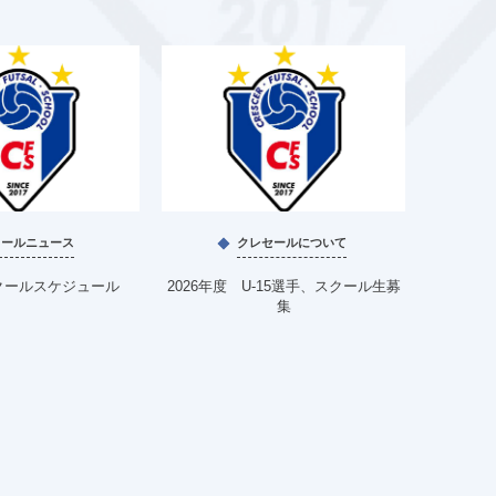
クールニュース
クレセールについて
クールスケジュール
2026年度 U-15選手、スクール生募
4月、
集