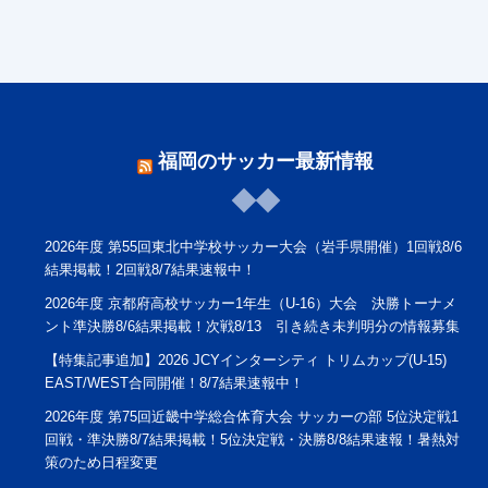
福岡のサッカー最新情報
2026年度 第55回東北中学校サッカー大会（岩手県開催）1回戦8/6
結果掲載！2回戦8/7結果速報中！
2026年度 京都府高校サッカー1年生（U-16）大会 決勝トーナメ
ント準決勝8/6結果掲載！次戦8/13 引き続き未判明分の情報募集
【特集記事追加】2026 JCYインターシティ トリムカップ(U-15)
EAST/WEST合同開催！8/7結果速報中！
2026年度 第75回近畿中学総合体育大会 サッカーの部 5位決定戦1
回戦・準決勝8/7結果掲載！5位決定戦・決勝8/8結果速報！暑熱対
策のため日程変更