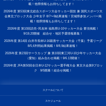
載！他県情報もお待ちしてます！
2026年度 第53回東北総合スポーツ大会サッカー競技 兼 国民スポーツ大
会東北ブロック大会 少年女子 8/7〜9結果速報！宮城県参加メンバー掲
載！他県情報もお待ちしてます！
2026年度 第10回読売･民友杯 福島県U-10サッカー大会 要項掲載！
9/19,20開催 組合せ・地区予選情報募集！
2026年度 第14回 白井市長杯U-16親善サッカー大会（千葉）予選リーグ
8/5,6判明結果掲載！8/8,9結果速報！
2026年度 第23回サーラカップ 兼 第10回東三河U-10少年サッカー大会
（愛知）組み合わせ掲載！9/6.13開催！
2026年度 JFA第50回全日本U-12サッカー選手権大会 東京大会第9ブロッ
ク 9/5開幕！組合せ掲載！
スクールについて
スケジュール