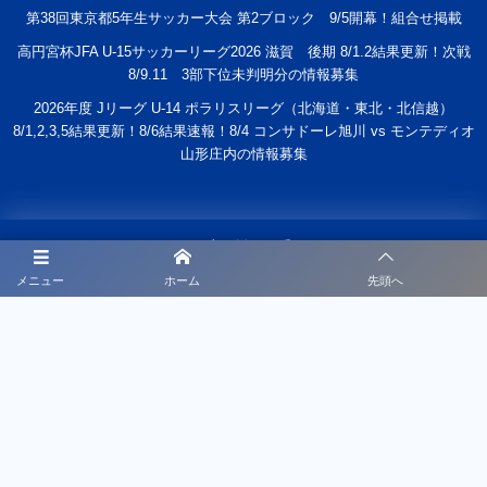
第38回東京都5年生サッカー大会 第2ブロック 9/5開幕！組合せ掲載
高円宮杯JFA U-15サッカーリーグ2026 滋賀 後期 8/1.2結果更新！次戦
8/9.11 3部下位未判明分の情報募集
2026年度 Jリーグ U-14 ポラリスリーグ（北海道・東北・北信越）
8/1,2,3,5結果更新！8/6結果速報！8/4 コンサドーレ旭川 vs モンテディオ
山形庄内の情報募集
スクールについて
メニュー
ホーム
先頭へ
スケジュール
申し込み
募集要項
チームについて