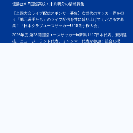
優勝はAIE国際高校！未判明分の情報募集
【全国大会ライブ配信スポンサー募集】次世代のサッカー界を担
う「地元選手たち」のライブ配信を共に盛り上げてくださる方募
集！「日本クラブユースサッカーU-18選手権大会」
2026年度 第28回国際ユースサッカーin新潟 U-17日本代表、新潟選
抜、ニュージーランド代表、ミャンマー代表が参加！組合せ掲
載 9/17,19,21開催 メンバー情報募集！
【新潟県少年男子】参加選手掲載！2026年度北信越国民スポーツ
大会（国スポ）（8/7,8,9）
【富山県少年男子】参加選手掲載！2026年度北信越国民スポーツ
大会（国スポ）（8/7,8,9）
2026年度 第10回日本クラブユースサッカー（U-18）
TownClubCUP 東海地区予選 8/8,9結果速報！
2026年度 国民スポーツ大会 第47回四国ブロック大会サッカー競
技 少年男子 8/7結果掲載！8/8,9結果速報！参加メンバー情報募集