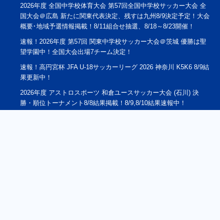
2026年度 全国中学校体育大会 第57回全国中学校サッカー大会 全
国大会＠広島 新たに関東代表決定、残すは九州8/9決定予定！大会
概要･地域予選情報掲載！8/11組合せ抽選、8/18～8/23開催！
速報！2026年度 第57回 関東中学校サッカー大会＠茨城 優勝は聖
望学園中！全国大会出場7チーム決定！
速報！高円宮杯 JFA U-18サッカーリーグ 2026 神奈川 K5K6 8/9結
果更新中！
2026年度 アストロスポーツ 和倉ユースサッカー大会 (石川) 決
勝・順位トーナメント8/8結果掲載！8/9,8/10結果速報中！
2026年度 第35回全日本高校女子サッカー選手権大会 長野県大
会 大会概要掲載！10/3.17.24開催！組合せ募集
2026年 第16回 前橋ユースサッカー大会 U-16(群馬) 8/10～8/13結
果速報！組み合わせ掲載
鹿嶋サッカーフェスティバル2026 U-12（ジュニアの部）茨城
8/21-8/23開催！組合せ掲載！
2026年度 第20回北信越クラブユースサッカー新人大会（U-14）＠
富山 10/10～10/12開催！組合せ募集