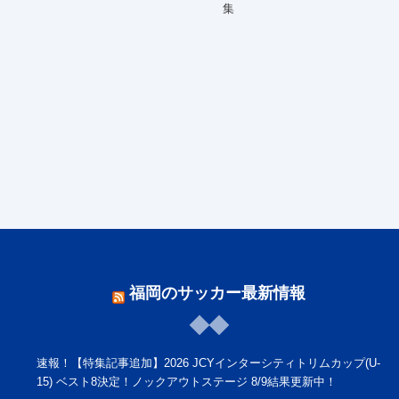
集
福岡のサッカー最新情報
速報！【特集記事追加】2026 JCYインターシティトリムカップ(U-
15) ベスト8決定！ノックアウトステージ 8/9結果更新中！