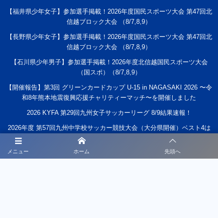
【福井県少年女子】参加選手掲載！2026年度国民スポーツ大会 第47回北
信越ブロック大会 （8/7,8,9）
【長野県少年女子】参加選手掲載！2026年度国民スポーツ大会 第47回北
信越ブロック大会 （8/7,8,9）
【石川県少年男子】参加選手掲載！2026年度北信越国民スポーツ大会
（国スポ）（8/7,8,9）
【開催報告】第3回 グリーンカードカップ U-15 in NAGASAKI 2026 〜令
和8年熊本地震復興応援チャリティーマッチ〜を開催しました
2026 KYFA 第29回九州女子サッカーリーグ 8/9結果速報！
2026年度 第57回九州中学校サッカー競技大会（大分県開催）ベスト4は
全国大会出場決定！準決勝、5位決定1回戦 8/8結果速報！
メニュー
ホーム
先頭へ
KYFA インディペンデンスリーグ九州2026（Iリーグ九州）8/6～8開催予
定分は中止 8/11.12結果速報！
2026年度 JFAバーモントカップ第36回全日本U-12フットサル選手権 全国
大会@東京 大会要項・組合せ掲載！8/9～8/11結果速報！
高円宮杯JFA U-15サッカーリーグ2026長野 TOPリーグ 8/8結果速報！