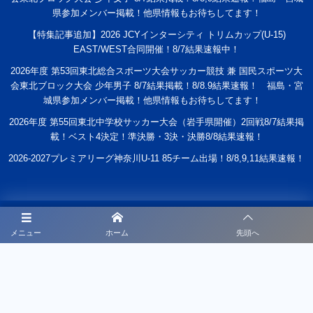
県参加メンバー掲載！他県情報もお待ちしてます！
【特集記事追加】2026 JCYインターシティ トリムカップ(U-15)
EAST/WEST合同開催！8/7結果速報中！
2026年度 第53回東北総合スポーツ大会サッカー競技 兼 国民スポーツ大
会東北ブロック大会 少年男子 8/7結果掲載！8/8.9結果速報！ 福島・宮
城県参加メンバー掲載！他県情報もお待ちしてます！
2026年度 第55回東北中学校サッカー大会（岩手県開催）2回戦8/7結果掲
載！ベスト4決定！準決勝・3決・決勝8/8結果速報！
2026-2027プレミアリーグ神奈川U-11 85チーム出場！8/8,9,11結果速報！
スクールについて
メニュー
ホーム
先頭へ
スケジュール
申し込み
募集要項