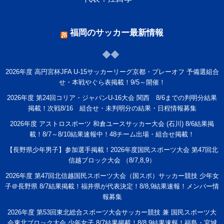
福岡のサッカー最新情報
2026年度 高円宮杯JFA U-15サッカーリーグ京都・プレーオフ 予備選組合
せ・本戦やぐら表掲載！9/5～開催！
2026年度 第24回コリア・ジャパンU-16大会 関西 8/6までの判明分結果
掲載！次戦8/16 組合せ・未判明分の結果・日程情報募集
2026年度 アストロスポーツ 和倉ユースサッカー大会 (石川) 8/6結果掲
載！8/7～8/10結果速報中！48チーム出場・組合せ掲載！
【長野県少年男子】参加選手掲載！2026年度国民スポーツ大会 第47回北
信越ブロック大会 （8/7,8,9）
2026年度 第47回北信越国民スポーツ大会（国スポ）サッカー競技 少年女
子＠長野県 8/7結果掲載！福井県が代表決定！8/8,9結果速報！メンバー情
報募集
2026年度 第53回東北総合スポーツ大会サッカー競技 兼 国民スポーツ大
会東北ブロック大会 少年女子 8/7結果掲載！8/8,9結果速報！福島・宮城