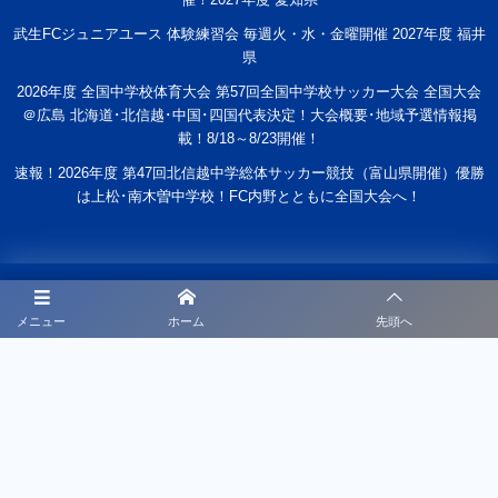
武生FCジュニアユース 体験練習会 毎週火・水・金曜開催 2027年度 福井
県
2026年度 全国中学校体育大会 第57回全国中学校サッカー大会 全国大会
＠広島 北海道･北信越･中国･四国代表決定！大会概要･地域予選情報掲
載！8/18～8/23開催！
速報！2026年度 第47回北信越中学総体サッカー競技（富山県開催）優勝
は上松･南木曽中学校！FC内野とともに全国大会へ！
スクールについて
メニュー
ホーム
先頭へ
スケジュール
申し込み
募集要項
チームについて